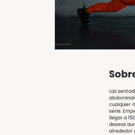
Sobr
Las sentad
abdominale
cualquier 
serie. Emp
llegar a 15
deseas aum
alrededor d