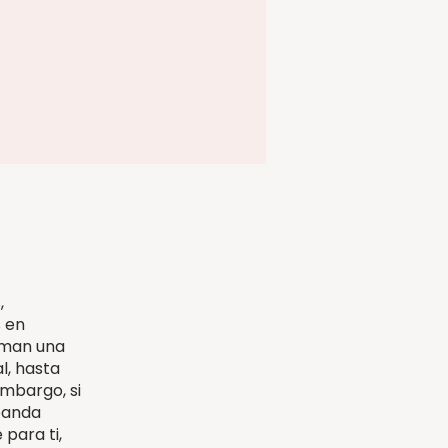
,
s en
orman una
l, hasta
embargo, si
banda
 para ti,