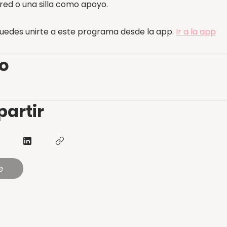
red o una silla como apoyo.
edes unirte a este programa desde la app.
Ir a la app
io
artir
e